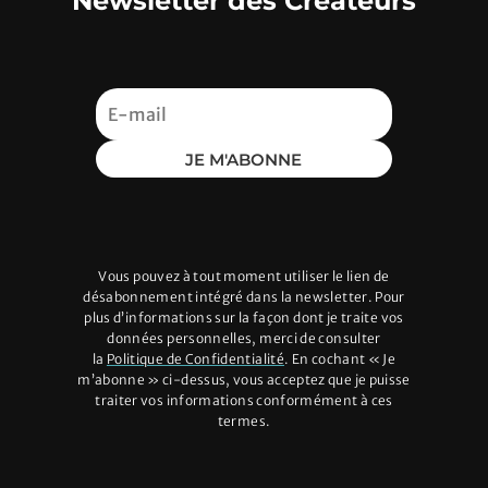
Newsletter des Créateurs
Nom
*
E-mail
*
JE M'ABONNE
Site web
Vous pouvez à tout moment utiliser le lien de
désabonnement intégré dans la newsletter. Pour
plus d’informations sur la façon dont je traite vos
données personnelles, merci de consulter
la
Politique de Confidentialité
. En cochant « Je
m’abonne » ci-dessus, vous acceptez que je puisse
Envoyer le commentaire
traiter vos informations conformément à ces
termes.
Ce site utilise Akismet pour réduire les indésirables.
En savoir plus