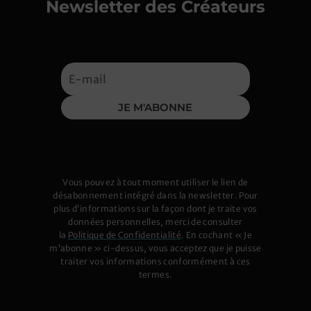
Newsletter des Créateurs
premières photos avec les fonds colorés et
c’est vrai qu’un fond uniforme met les objets
plus en valeur !
REPLY
JE M'ABONNE
LaTourStudio
on 14 mars 2017 at 11h18
Merci Les Petits Pois Sont Bleus et Laëtitia
Vous pouvez à tout moment utiliser le lien de
désabonnement intégré dans la newsletter. Pour
pour cet article! Ces partages d’expérience
plus d’informations sur la façon dont je traite vos
sont enrichissants, et encourageants. Je
données personnelles, merci de consulter
la
Politique de Confidentialité
. En cochant « Je
retiens comme idée principale « La Boutique
m’abonne » ci-dessus, vous acceptez que je puisse
traiter vos informations conformément à ces
n’est jamais finie », il me parait essentiel de
termes.
garder cela à l’esprit à tout moment, les