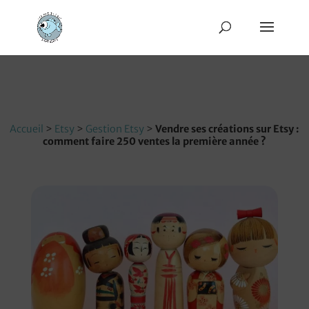
Accueil
>
Etsy
>
Gestion Etsy
>
Vendre ses créations sur Etsy :
comment faire 250 ventes la première année ?