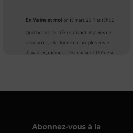
En Maine et moi
on 15 mars 2017 at 17h02
Quel bel article, très motivant et pleins de
ressources, cela donne encore plus envie
d’avancer, même si c’est dur sur ETSY de se
faire connaitre;
Merci beaucoup de ce partage
REPLY
veroniquebmv
on 14 mars 2017 at 16h45
Bel article Les Petits Pois Sont Bleus et une
Abonnez-vous à la
jolie découverte ! Du coup, je suis allée voir les